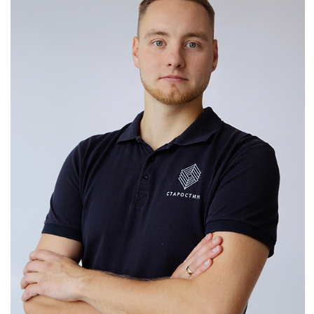
ГРАФИК РАБОТЫ:
ПН-ВТ-СР-ЧТ-ПТ: по
предварительной записи
УСЛУГИ:
Хирургия
от 4 500;
Профессиональная гигиена
полости рта по GBT-протоколу
- от 5 000;
Обучение и подбор средств
для домашнего ухода за
полостью рта - 3 500;