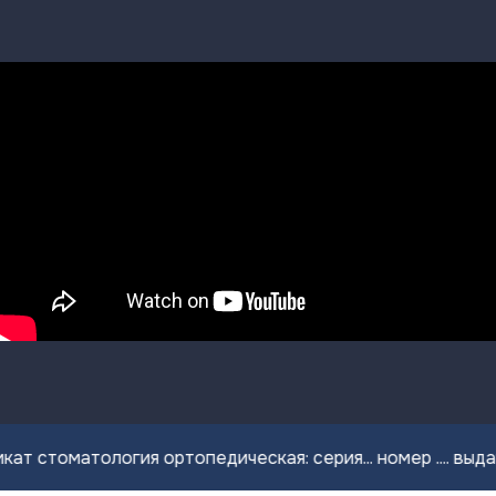
матология ортопедическая: серия... номер .... выдан "...".....