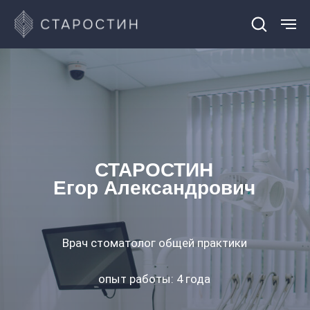
Главная
Команда
Старостин Егор Александрович
/
/
СТАРОСТИН
Егор Александрович
Врач стоматолог общей практики
опыт работы: 4 года
Заявка на приём