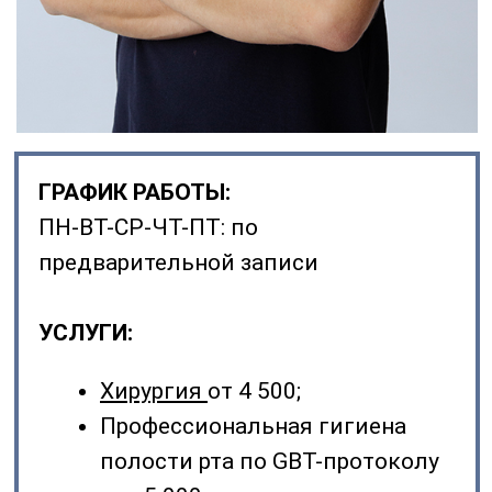
- В 2021 году закончил СамГМУ;
- На протяжении учебы в университете
ассистировал главному врачу и другим докторам
Стоматологической клиники "Старостин";
- Работает в сфере навигационной хирургии
(моделировка хирургических шаблонов для
имплантации и аутотрансплантации);
- в 2021 году прошел обучение у главного
пародонтолога страны и ближайшего зарубежья
Приямпольской М.Б. по владению протокола
Guided Biofilm Therapy (GBT) с использованием