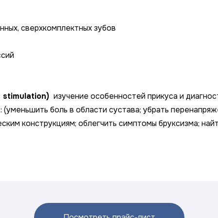
нных, сверхкомплектных зубов
ссий
 stimulation)
изучение особенностей прикуса и диагно
 (уменьшить боль в области сустава; убрать перенапряж
ским конструкциям; облегчить симптомы бруксизма; най
Посмотреть прайс-лист