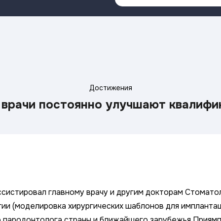
Достижения
врачи постоянно улучшают квалифи
систировал главному врачу и другим докторам Стоматол
гии (моделировка хирургических шаблонов для имплантац
о пародонтолога страны и ближайшего зарубежья Приямп