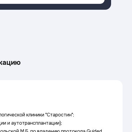
кацию
огической клиники "Старостин";
ии и аутотрансплантации);
ольской М.Б. по владению протокола Guided