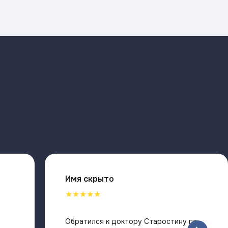
Имя скрыто
Имя скр
★★★★★
★★★★★
Прохожу у Егора Александровича
Обратился